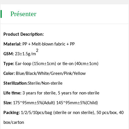
Présenter
Product Description:
Material
:
PP + Melt
-
blown
fabric
+
PP
2
±
GSM:
23
1.5g/m
±
±
Type:
Ear-loop
(15cm
1cm)
or tie-on
(40cm
1cm)
Colo
r:
Blue/
Black/
White/Green/Pink/Yellow
Sterilization
:Sterile/Non-sterile
Life time:
3 years for sterile, 5 years for non-sterile
±
±
Size:
175*95mm
5%(Adult)
145*95mm
5%(Child)
Packing
:
1/2/5/10pcs/bag (sterile or non sterile),
50 pcs/box, 40
box/c
arton