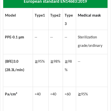
European standard EN14683:2019
Model
Typ
e
1
Typ
e
2
Typ
e
Medical mask
3
PPE-0.1
µm
--
--
--
Sterilization
grade/ordinary
(BFE)3.0
≧95%
≧98%
≧98
--
(28.3L/min)
%
Pa/
cm²
<40
<40
<
6
0
≧95%