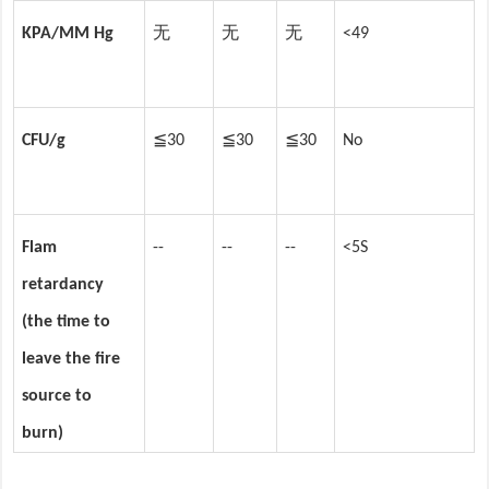
无
无
无
KPA/MM Hg
<49
CFU/g
≦30
≦30
≦30
No
Flam
--
--
--
<5S
retardancy
(the time to
leave the fire
source to
burn)