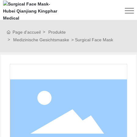
Page d'accueil
Produkte
Medizinische Gesichtsmaske
Surgical Face Mask
S
E
I
N
E
S
N
T
E
R
N
E
H
M
E