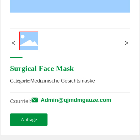
U
N
Surgical Face Mask
Catégorie:
Medizinische Gesichtsmaske
Admin@qjmdmgauze.com
Courriel:
Anfrage