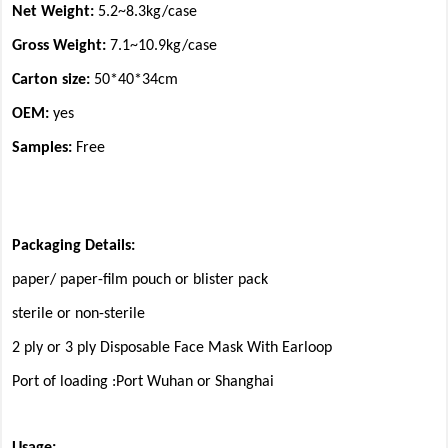
Net Weight:
5.2~8.3kg/case
Gross Weight:
7.1~10.9kg/case
Carton size:
50*40*34cm
OEM:
yes
Samples:
Free
Packaging Details
:
paper/ paper-film pouch or blister pack
sterile or non-sterile
2 ply or 3 ply Disposable Face Mask With Earloop
Port of loading :
Port Wuhan or Shanghai